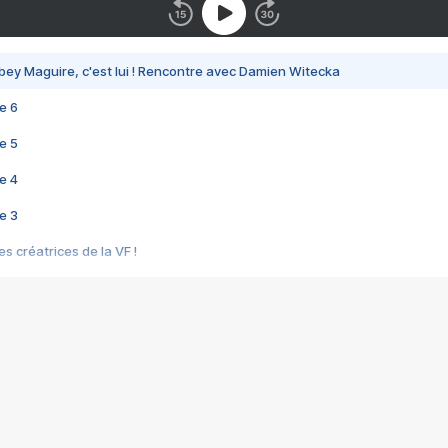
bey Maguire, c'est lui ! Rencontre avec Damien Witecka
e 6
e 5
e 4
e 3
s créatrices de la VF !
e 2
e 1
e Mektoub My Love arrive enfin ! Rencontre avec Shaïn Boumedine et Sal
i : après Toni en famille
elle réalise le bouleversant Dites lui que je l'aime