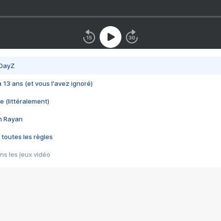
 DayZ
 a 13 ans (et vous l'avez ignoré)
e (littéralement)
im Rayan
 toutes les règles
s les jeux vidéo
us choquant de Rockstar ? - Le scandale BULLY
e plus moche de Steam
du RÊVE tourne au CAUCHEMAR