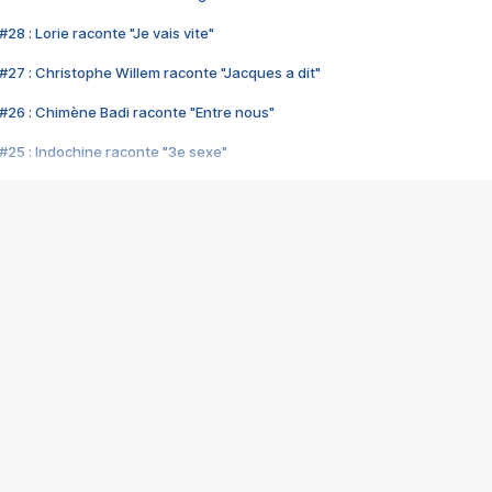
28 : Lorie raconte "Je vais vite"
#27 : Christophe Willem raconte "Jacques a dit"
#26 : Chimène Badi raconte "Entre nous"
#25 : Indochine raconte "3e sexe"
#24 : Zaho raconte "C'est chelou"
#23 : Patrick Bruel raconte "Au café des délices"
#22 : Kyo raconte "Le chemin"
#21 : Nolwenn Leroy raconte "Cassé"
#20 : Patrick Hernandez raconte "Born to be alive"
#19 : Lorie raconte "Près de moi"
#18 : Michael Jones raconte "A nos actes manqués" (avec Jean-Jacque
#17 : Khaled raconte "Aïcha"