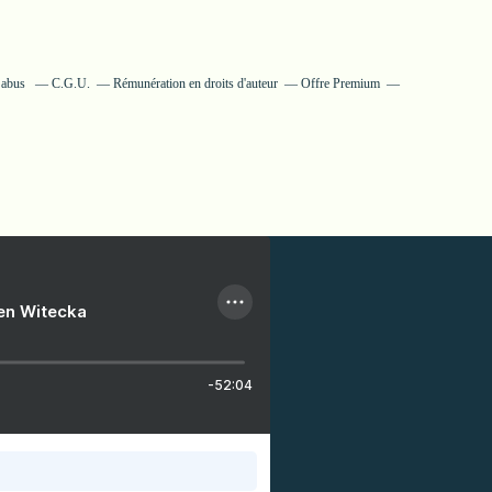
 abus
C.G.U.
Rémunération en droits d'auteur
Offre Premium
ien Witecka
-52:04